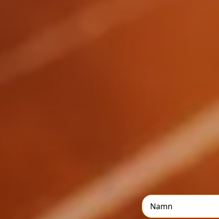
Namn
*