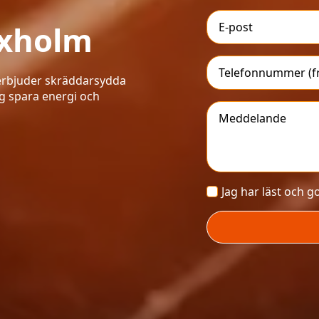
E-
post
oxholm
*
Telefonnummer
o erbjuder skräddarsydda
ig spara energi och
Meddelande
*
Villkor
Jag har läst och 
*