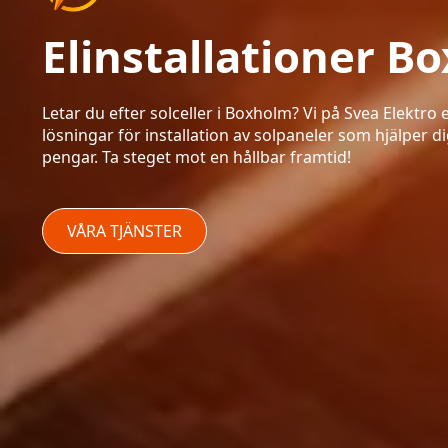
Elinstallationer B
Letar du efter solceller i Boxholm? Vi på Svea Elektr
lösningar för installation av solpaneler som hjälper d
pengar. Ta steget mot en hållbar framtid!
VÅRA TJÄNSTER