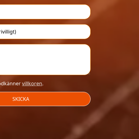
godkänner
villkoren
.
SKICKA